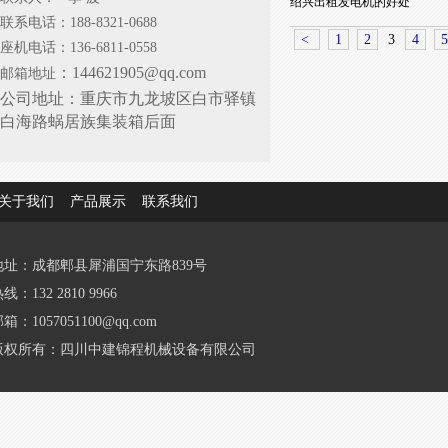
绍兴出租发电机的好处
联系电话：188-8321-0688
<
1
2
3
4
5
座机电话：136-6811-0558
：144621905@qq.com
邮箱地址
公司地址：
重庆市九龙坡区白市驿镇
白海路蜗居族集装箱后面
关于我们
产品展示
联系我们
地址：成都郫县犀浦国宁东路839号
线：132 2810 9966
箱：1057051100@qq.com
版权所有：四川中建锦程机械设备有限公司